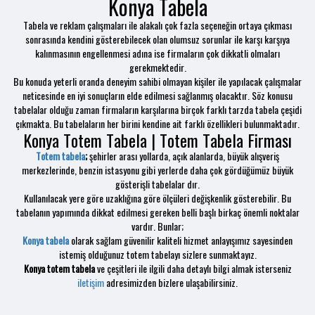
Konya Tabela
Tabela ve reklam çalışmaları ile alakalı çok fazla seçeneğin ortaya çıkması
sonrasında kendini gösterebilecek olan olumsuz sorunlar ile karşı karşıya
kalınmasının engellenmesi adına ise firmaların çok dikkatli olmaları
gerekmektedir.
Bu konuda yeterli oranda deneyim sahibi olmayan kişiler ile yapılacak çalışmalar
neticesinde en iyi sonuçların elde edilmesi sağlanmış olacaktır. Söz konusu
tabelalar olduğu zaman firmaların karşılarına birçok farklı tarzda tabela çeşidi
çıkmakta. Bu tabelaların her birini kendine ait farklı özellikleri bulunmaktadır.
Konya Totem Tabela | Totem Tabela Firması
Totem tabela
;
şehirler arası yollarda, açık alanlarda, büyük alışveriş
merkezlerinde, benzin istasyonu gibi yerlerde daha çok gördüğümüz büyük
gösterişli tabelalar dır.
Kullanılacak yere göre uzaklığına göre ölçüleri değişkenlik gösterebilir. Bu
tabelanın yapımında dikkat edilmesi gereken belli başlı birkaç önemli noktalar
vardır. Bunlar;
Konya tabela
olarak sağlam güvenilir kaliteli hizmet anlayışımız sayesinden
istemiş olduğunuz totem tabelayı sizlere sunmaktayız.
Konya totem tabela
ve çeşitleri ile ilgili daha detaylı bilgi almak isterseniz
iletişim
adresimizden bizlere ulaşabilirsiniz.